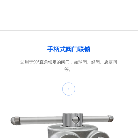
手柄式阀门联锁
适用于90°直角锁定的阀门，如球阀、蝶阀、旋塞阀
等。