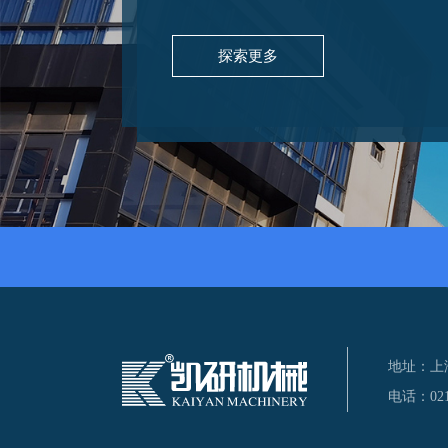
探索更多
地址：上
电话：021-