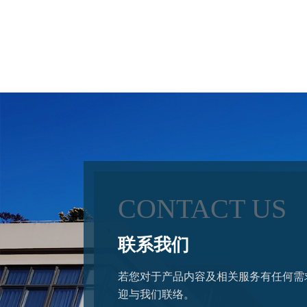
CONTACT US
联系我们
若您对于产品内容及相关服务有任何需
迎与我们联络。