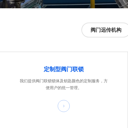
阀门远传机构
定制型阀门联锁
我们提供阀门联锁锁体及钥匙颜色的定制服务，方
便用户的统一管理。