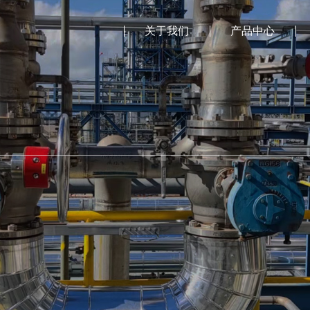
关于我们
产品中心